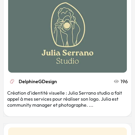
Automobile
Salon de thé
Haut de gamme
Bois
Start-up
Gaming
moto
Dentiste
DelphineGDesign
196
Création d'identité visuelle : Julia Serrano studio a fait
appel à mes services pour réaliser son logo. Julia est
Burger
Sushi
community manager et photographe. ...
Planète
Arbre