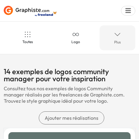
Toutes
Logo
Plus
Déposer une a
Community manager
Futuriste
14 exemples de logos community
manager pour votre inspiration
Consultez tous nos exemples de logos Community
Streamer
Monochrome
manager réalisés par les freelances de Graphiste.com.
Trouvez le style graphique idéal pour votre logo.
Fast-food
Formation
Ajouter mes réalisations