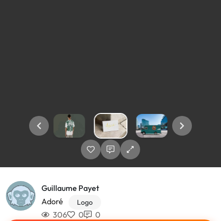
Guillaume Payet
Adoré
Logo
306
0
0