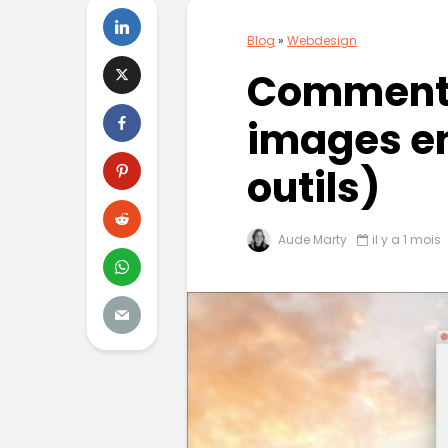
Blog
»
Webdesign
Comment 
images en
outils)
Aude Marty
il y a 1 mois