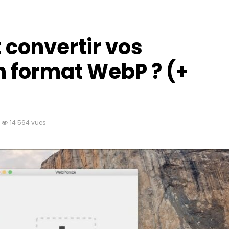
convertir vos
 format WebP ? (+
14 564 vues