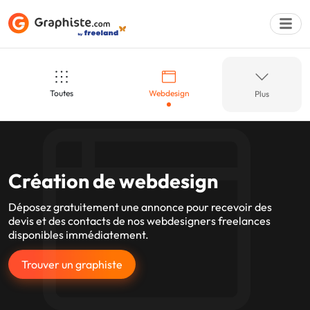
Toutes
Webdesign
Plus
Déposer une a
Logo
Illustration
Création de webdesign
Dessin
Brochures et flyers
Déposez gratuitement une annonce pour recevoir des
devis et des contacts de nos webdesigners freelances
disponibles immédiatement.
Charte graphique
3D
Trouver un graphiste