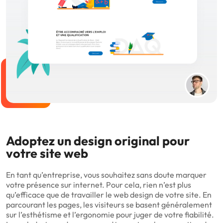
Direction artistique
Interface Utilisateur
Photographie
Catalogue
PLV
Emailing
Adoptez un design original pour
Design d'application mobile
Icônes
votre site web
En tant qu’entreprise, vous souhaitez sans doute marquer
Signalétique
UX design
votre présence sur internet. Pour cela, rien n’est plus
qu’efficace que de travailler le web design de votre site. En
parcourant les pages, les visiteurs se basent généralement
sur l’esthétisme et l’ergonomie pour juger de votre fiabilité.