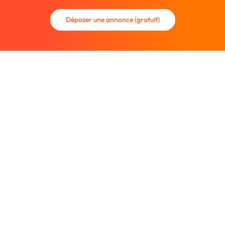
Déposer une annonce (gratuit)
La communauté des graphistes et des designers.
Trouvez un graphiste freelance ou recrutez un nouveau
collaborateur.
Entreprise
À propos