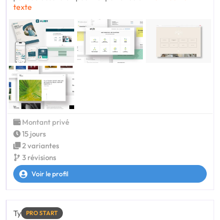
texte
Montant privé
15 jours
2 variantes
3 révisions
Voir le profil
Ty
PRO START