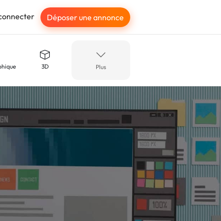
connecter
Déposer une annonce
phique
3D
Plus
Retouche d'images
Motion design
phie
Catalogue