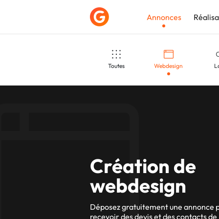
Annonces
Réalisa
Toutes
Webdesign
L
Déposer une a
Montage vidéo
Infographie
Mise 
Livre
Affiche
Powe
Création de
webdesign
PLV
Emailing
Déposez gratuitement une annonce 
recevoir des devis et des contacts de