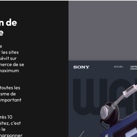
n de
e
e
les sites
évit sur
mmerce de se
e maximum
toutes les
hisme de
e important
rès 10
tez, c’est
 le
 harponner