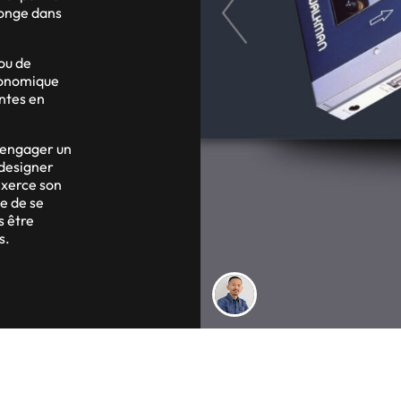
longe dans
 ou de
gonomique
ntes en
d’engager un
designer
exerce son
e de se
s être
s.