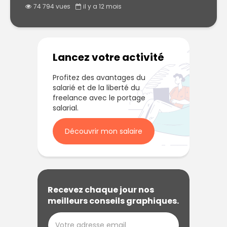
votre site
74 794 vues
il y a 12 mois
Lancez votre activité
Profitez des avantages du
salarié et de la liberté du
freelance avec le portage
salarial.
Découvrir mon salaire
Recevez chaque jour nos
meilleurs conseils graphiques.