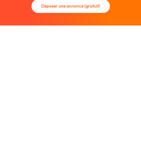
Déposer une annonce (gratuit)
La communauté des graphistes et des designers.
Trouvez un graphiste freelance ou recrutez un nouveau
collaborateur.
Entreprise
À propos
Nous contacter