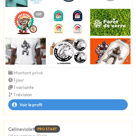
GIF
Montant privé
1 jour
1 variante
1 révision
Voir le profil
Celineviolet
PRO START
03 novembre à 20:06