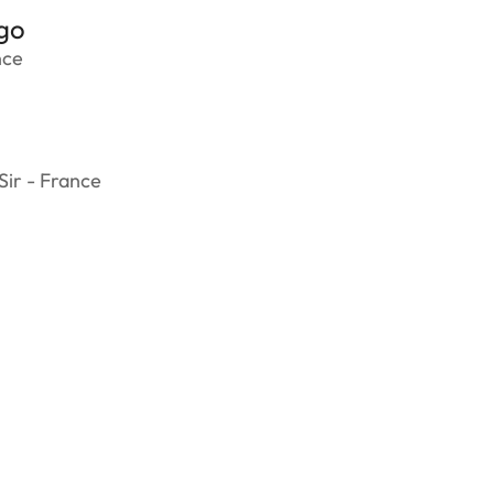
go
nce
Sir - France