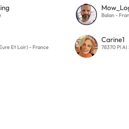
ing
Mow_Lo
e
Balan - Fra
Carine1
Eure Et Loir) - France
78370 Pl AI 