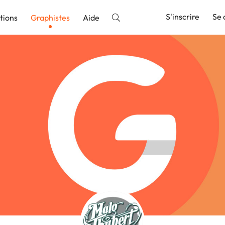
S'inscrire
Se 
tions
Graphistes
Aide
nnonce