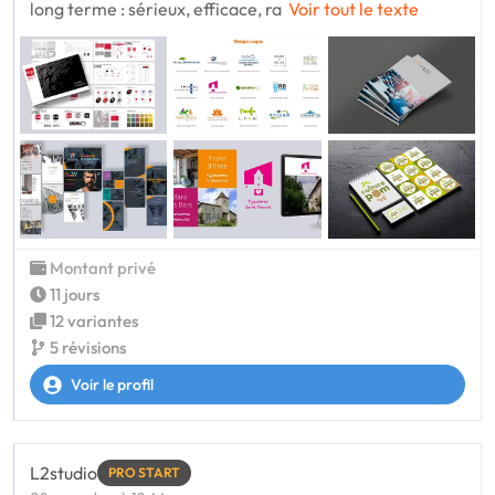
long terme : sérieux, efficace, ra
Voir tout le texte
Montant privé
11 jours
12 variantes
5 révisions
Voir le profil
L2studio
PRO START