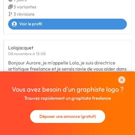
5 variantes
3 révisions
Voir le profil
Lolajacquet
08 novembre à 15:08
Bonjour Aurore, je m'appelle Lola, je suis directrice
artistique freelance et je serais ravie de vous aider dans
ce projet. Si vous avez déjà des idées, je les utiliserai
comme base de trava
Voir tout le texte
Vous avez besoin d'un graphiste logo ?
Trouvez rapidement un graphiste freelance
Déposer une annonce (gratuit)