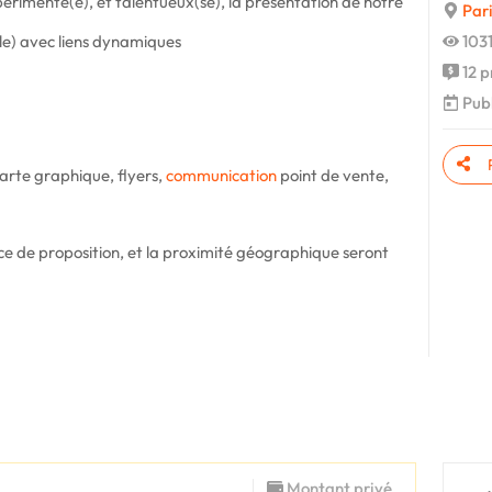
périmenté(e), et talentueux(se), la présentation de notre
Pari
le) avec liens dynamiques
1031
12 p
Publ
harte graphique, flyers,
communication
point de vente,
force de proposition, et la proximité géographique seront
Montant privé