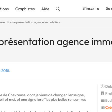
S'inscrire
Se 
tions
Graphistes
Aide
se en forme présentation agence immobilière
nnonce
présentation agence immo
e 2018.
Déla
Profi
ée de Chevreuse, dont je viens de changer l'enseigne,
it et moi, et une signature "les plus belles rencontres
Budg
Cré