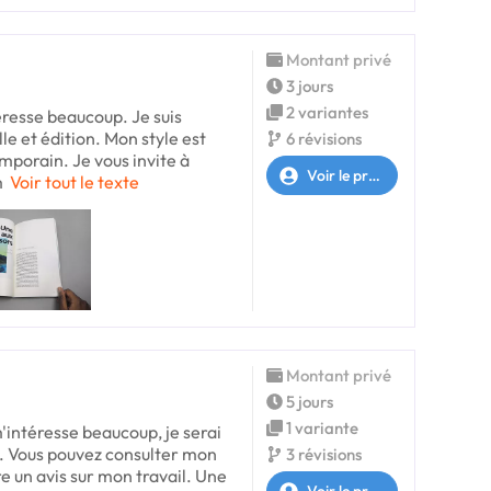
Montant privé
3 jours
2 variantes
éresse beaucoup. Je suis
lle et édition. Mon style est
6 révisions
mporain. Je vous invite à
Voir le profil
m
Voir tout le texte
Montant privé
5 jours
1 variante
'intéresse beaucoup, je serai
us. Vous pouvez consulter mon
3 révisions
re un avis sur mon travail. Une
Voir le profil