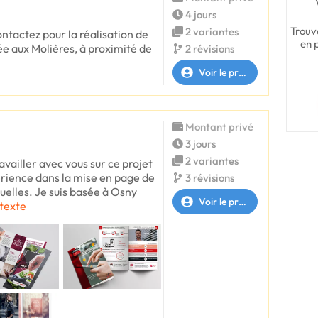
4 jours
Trouv
2 variantes
ntactez pour la réalisation de
en 
sée aux Molières, à proximité de
2 révisions
Voir le profil
Montant privé
3 jours
2 variantes
ravailler avec vous sur ce projet
rience dans la mise en page de
3 révisions
suelles. Je suis basée à Osny
Voir le profil
 texte