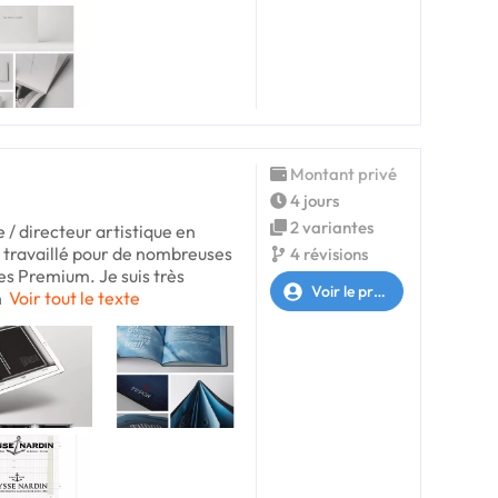
Montant privé
4 jours
2 variantes
e / directeur artistique en
i travaillé pour de nombreuses
4 révisions
s Premium. Je suis très
Voir le profil
n
Voir tout le texte