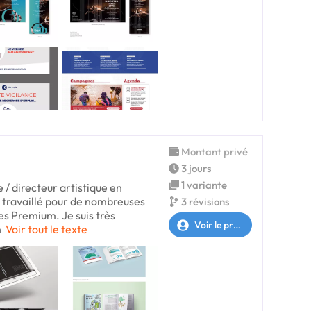
Montant privé
3 jours
1 variante
e / directeur artistique en
i travaillé pour de nombreuses
3 révisions
s Premium. Je suis très
Voir le profil
n
Voir tout le texte