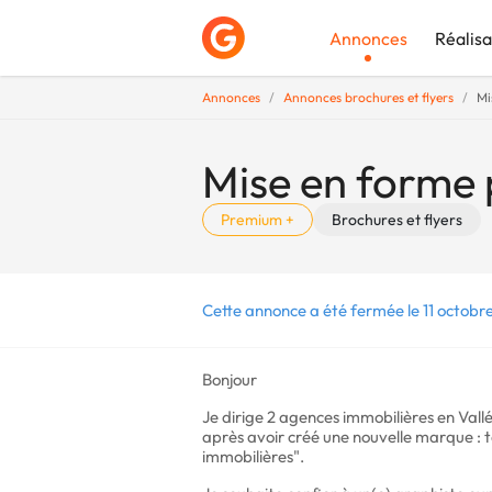
Annonces
Réalisa
Annonces
Annonces brochures et flyers
Mi
Déposer une a
Mise en forme 
Premium +
Brochures et flyers
Cette annonce a été fermée le 11 octobr
Bonjour
Je dirige 2 agences immobilières en Vall
après avoir créé une nouvelle marque : to
immobilières".