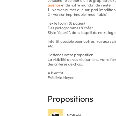
Je souhaite confier à un(e) graphiste ex
agence
et de notre mandat de vente :
1 - version numérique sur ipad (modifiab
2 - version imprimable (modifiable)
Texte fourni (8 pages)
Des pictogrammes à créer
Style "épuré", dans l'esprit de notre logo
Intérêt possible pour autres travaux : c
etc.
J'attends votre proposition.
La visibilité de vos réalisations, votre 
des critères de choix.
A bientôt
Frédéric Meyer
Propositions
NOEMA