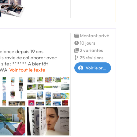
Montant privé
10 jours
2 variantes
elance depuis 19 ans
ais ravie de collaborer avec
25 révisions
 site : ****** A bientôt
Voir le profil
* WA
Voir tout le texte