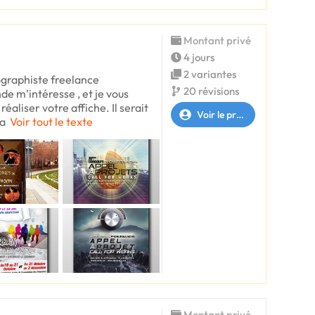
Montant privé
4 jours
2 variantes
fographiste freelance
20 révisions
e m’intéresse , et je vous
éaliser votre affiche. Il serait
Voir le profil
ta
Voir tout le texte
Montant privé