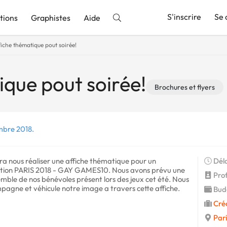
S'inscrire
Se 
tions
Graphistes
Aide
fiche thématique pout soirée!
nnonce
ique pout soirée!
Brochures et flyers
mbre 2018.
ra nous réaliser une affiche thématique pour un
Déla
ation PARIS 2018 - GAY GAMES10. Nous avons prévu une
Prof
mble de nos bénévoles présent lors des jeux cet été. Nous
pagne et véhicule notre image a travers cette affiche.
Budg
Cré
Pari