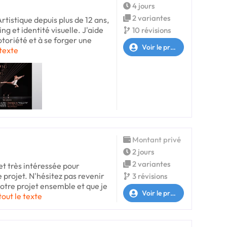
4 jours
2 variantes
Artistique depuis plus de 12 ans,
ing et identité visuelle. J'aide
10 révisions
toriété et à se forger une
Voir le profil
 texte
Montant privé
2 jours
2 variantes
 et très intéressée pour
e projet. N'hésitez pas revenir
3 révisions
votre projet ensemble et que je
Voir le profil
tout le texte