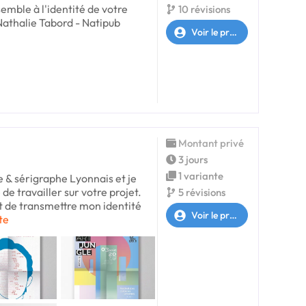
semble à l'identité de votre
10 révisions
athalie Tabord - Natipub
Voir le profil
Montant privé
3 jours
1 variante
te & sérigraphe Lyonnais et je
 de travailler sur votre projet.
5 révisions
et de transmettre mon identité
Voir le profil
xte