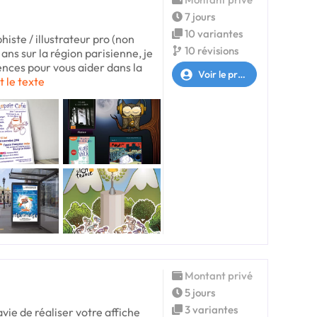
7 jours
10 variantes
iste / illustrateur pro (non
10 révisions
ans sur la région parisienne, je
ces pour vous aider dans la
Voir le profil
t le texte
Montant privé
5 jours
3 variantes
avie de réaliser votre affiche