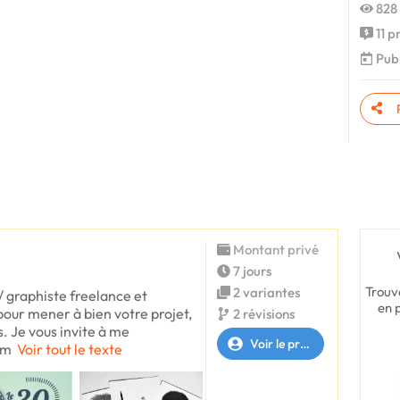
828 
11 p
Publ
Montant privé
7 jours
Trouv
2 variantes
r / graphiste freelance et
en 
our mener à bien votre projet,
2 révisions
s. Je vous invite à me
Voir le profil
rm
Voir tout le texte