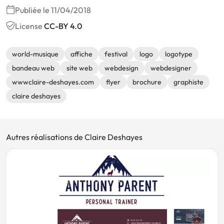
Publiée le 11/04/2018
License
CC-BY 4.0
world-musique
affiche
festival
logo
logotype
bandeau web
site web
webdesign
webdesigner
wwwclaire-deshayes.com
flyer
brochure
graphiste
claire deshayes
Autres réalisations de Claire Deshayes