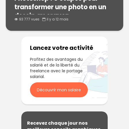
transformer une photo en un
dessin au crayon
93 777 vues
il y a 12 mois
Lancez votre activité
Profitez des avantages du
salarié et de la liberté du
freelance avec le portage
salarial.
Découvrir mon salaire
Recevez chaque jour nos