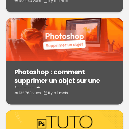
183 943 vues
il y a 1 mois
Photoshop : comment
supprimer un objet sur une
image ?
132 768 vues
il y a 1 mois