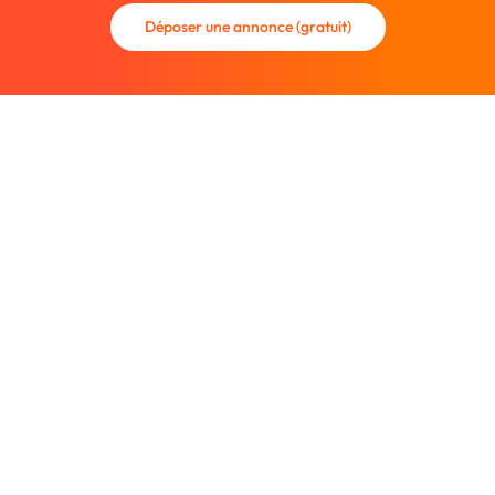
Déposer une annonce (gratuit)
La communauté des graphistes et des designers.
Trouvez un graphiste freelance ou recrutez un nouveau
collaborateur.
Entreprise
À propos
Nous contacter