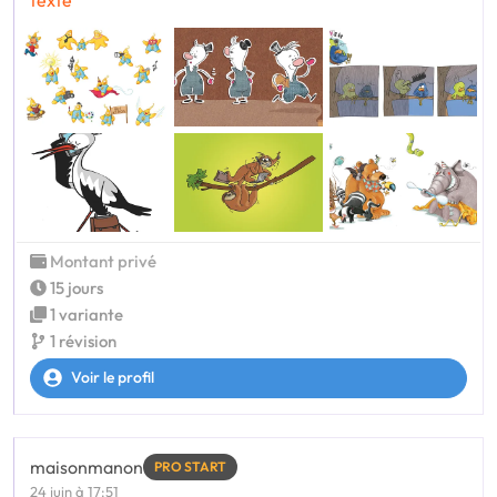
texte
Montant privé
15 jours
1 variante
1 révision
Voir le profil
maisonmanon
PRO START
24 juin à 17:51