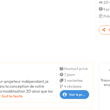
221 
9 pr
Publ
Montant privé
7 jours
Trouv
3 variantes
ur-projeteur indépendant, je
en 
s la conception de votre
4 révisions
la modélisation 3D ainsi que les
Voir le profil
r tout le texte