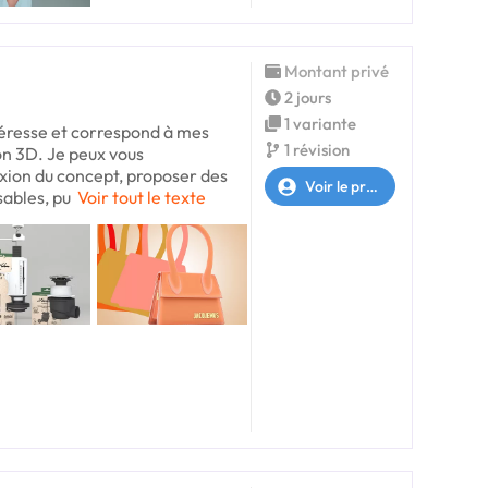
Montant privé
2 jours
1 variante
téresse et correspond à mes
1 révision
n 3D. Je peux vous
xion du concept, proposer des
Voir le profil
sables, pu
Voir tout le texte