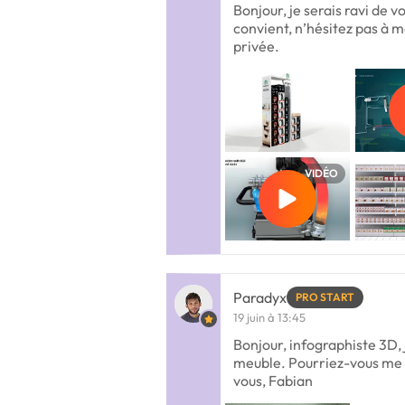
Bonjour, je serais ravi de v
convient, n’hésitez pas à 
privée.
VIDÉO
Paradyx
PRO START
19 juin à 13:45
Bonjour, infographiste 3D, j
meuble. Pourriez-vous me p
vous, Fabian