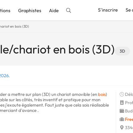
S'inscrire
Se 
tions
Graphistes
Aide
ariot en bois (3D)
nnonce
e/chariot en bois (3D)
3D
 2026.
er a mettre sur plan (3D) un chariot amovible (en
bois
)
Déla
able sur les côtés, très inventif et pratique pour mon
Profi
ées j'exoute également. Faut juste que cela sois réalisable
remerciant d'avance .
Budg
Fre
334