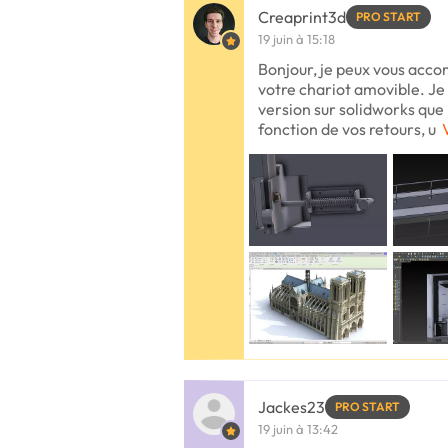
Creaprint3d
PRO START
19 juin à 15:18
Bonjour, je peux vous acco
votre chariot amovible. Je
version sur solidworks que 
fonction de vos retours, u
Jackes23
PRO START
19 juin à 13:42