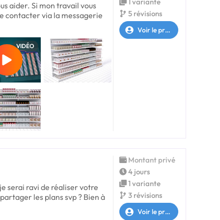
1 variante
ous aider. Si mon travail vous
5 révisions
me contacter via la messagerie
Voir le profil
VIDÉO
Montant privé
4 jours
1 variante
e serai ravi de réaliser votre
3 révisions
artager les plans svp ? Bien à
Voir le profil