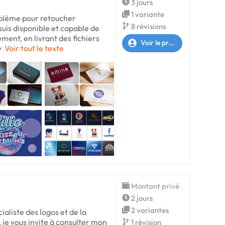
3 jours
1 variante
oblème pour retoucher
8 révisions
suis disponible et capable de
ement, en livrant des fichiers
Voir le profil
y
Voir tout le texte
Montant privé
2 jours
2 variantes
ialiste des logos et de la
, je vous invite à consulter mon
1 révision