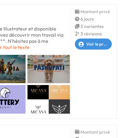
Montant privé
6 jours
3 variantes
 Illustrateur et disponible
3 révisions
uvez découvrir mon travail via
***. N'hésitez pas à me
Voir le profil
r tout le texte
Montant privé