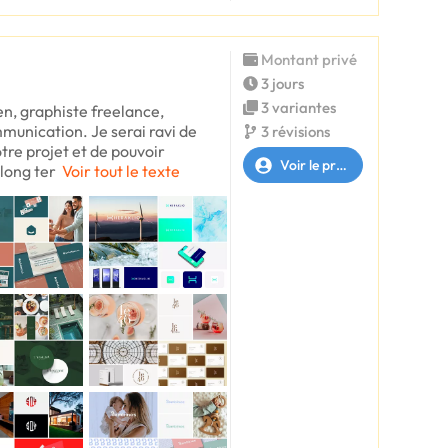
Montant privé
3 jours
3 variantes
en, graphiste freelance,
unication. Je serai ravi de
3 révisions
re projet et de pouvoir
Voir le profil
 long ter
Voir tout le texte