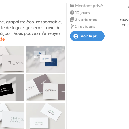
Montant privé
10 jours
Trouv
3 variantes
ine, graphiste éco-responsable,
en 
5 révisions
te de logo et je serais ravie de
 à jour. Vous pouvez m'envoyer
Voir le profil
xte