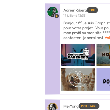
AdrienRibera
PRO
17 juillet à 13:33
Bonjour 👋 Je suis Graphiste
pour votre projet ! Vous po
mon profil ou mon site ***
contacter , je serai ravi
Voi
MeiYang
PRO START