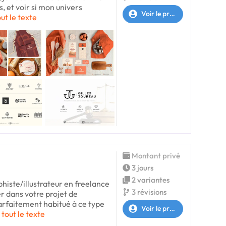
s, et voir si mon univers
Voir le profil
out le texte
Montant privé
3 jours
2 variantes
phiste/illustrateur en freelance
3 révisions
r dans votre projet de
parfaitement habitué à ce type
Voir le profil
 tout le texte