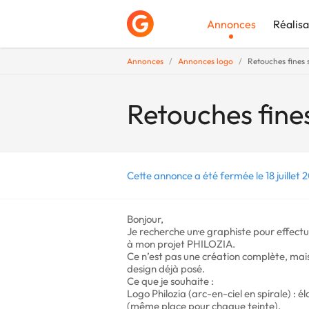
Annonces
Réalisa
Annonces
Annonces logo
Retouches fines s
Déposer une a
Retouches fines
Cette annonce a été fermée le 18 juillet 
Bonjour,
Je recherche un·e graphiste pour effectue
à mon projet PHILOZIA.
Ce n’est pas une création complète, mais 
design déjà posé.
Ce que je souhaite :
Logo Philozia (arc-en-ciel en spirale) : 
(même place pour chaque teinte).