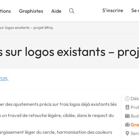
S'inscrire
Se 
tions
Graphistes
Aide
ur logos existants – projet éthiq
nnonce
 sur logos existants – proj
2025.
Déla
r des ajustements précis sur trois logos déjà existants liés
Profi
un travail de retouche légère, ciblée, dans le respect du
Budg
Gra
élargissement léger du cercle, harmonisation des couleurs
Serr