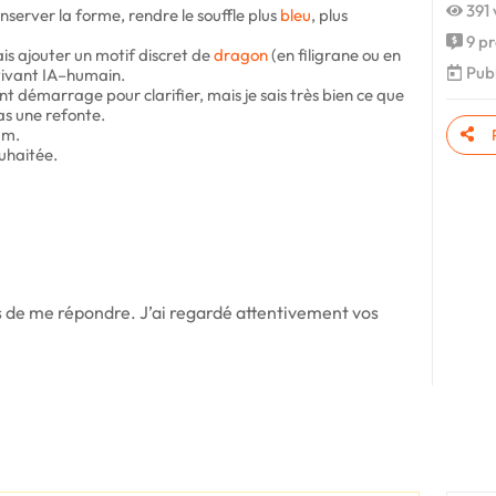
391 
onserver la forme, rendre le souffle plus
bleu
, plus
9 pr
is ajouter un motif discret de
dragon
(en filigrane ou en
Publi
 vivant IA–humain.
t démarrage pour clarifier, mais je sais très bien ce que
as une refonte.
um.
uhaitée.
s de me répondre. J’ai regardé attentivement vos