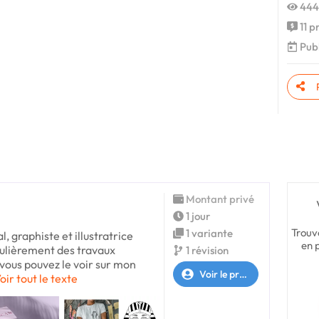
444
11 p
Publi
Montant privé
1 jour
Trouv
1 variante
l, graphiste et illustratrice
en 
égulièrement des travaux
1 révision
vous pouvez le voir sur mon
Voir le profil
oir tout le texte