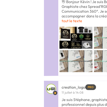
👋 Bonjour Kévin ! Je suis B
Graphiste chez Spread’RG
Communication 360°. Je se
accompagner dans la créat
tout le texte
creation_logo
PRO
11 juillet à 14:08
Je suis Stéphane, graphis
professionnel depuis plus d