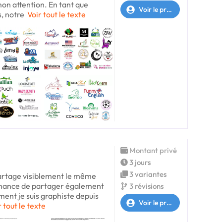
mon attention. En tant que
Voir le profil
, notre
Voir tout le texte
Montant privé
3 jours
3 variantes
 partage visiblement le même
 chance de partager également
3 révisions
ment je suis graphiste depuis
Voir le profil
r tout le texte