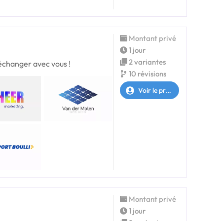
Montant privé
1 jour
2 variantes
'échanger avec vous !
10 révisions
Voir le profil
Montant privé
1 jour