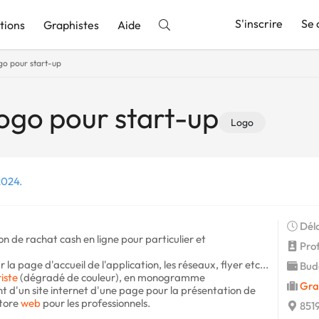
S'inscrire
Se 
tions
Graphistes
Aide
go pour start-up
nnonce
logo pour start-up
Logo
2024.
Déla
ion de rachat cash en ligne pour particulier et
Profi
 la page d'accueil de l'application, les réseaux, flyer etc...
Budg
iste
(dégradé de couleur), en monogramme
Gra
t d'un site internet d'une page pour la présentation de
store
web
pour les professionnels.
8519