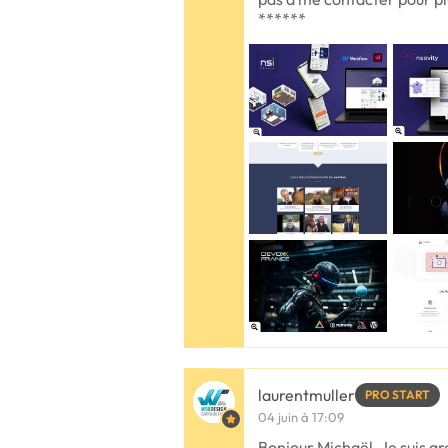
******
laurentmuller
PRO START
04 juin à 17:09
Bonjour Michaël, Je suis 