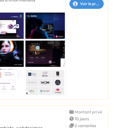
Voir le profil
Montant privé
10 jours
2 variantes
graphiste-webdesigner