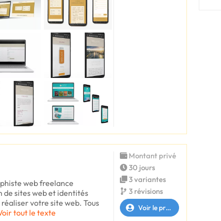
Montant privé
30 jours
3 variantes
raphiste web freelance
3 révisions
n de sites web et identités
e réaliser votre site web. Tous
Voir le profil
Voir tout le texte