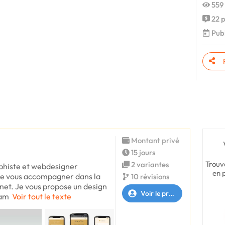
559 
22 p
Publ
Montant privé
15 jours
Trouv
2 variantes
aphiste et webdesigner
en 
 de vous accompagner dans la
10 révisions
rnet. Je vous propose un design
Voir le profil
nam
Voir tout le texte