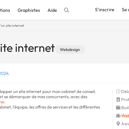
S'inscrire
Se 
tions
Graphistes
Aide
'un site internet
nnonce
ite internet
Webdesign
 2024.
opper un site internet pour mon cabinet de conseil.
Déla
, et se démarquer de mes concurrents, avec des
Profi
ne
.
binet, l'équipe, les offres de services et les différentes
Budg
Web
Asni