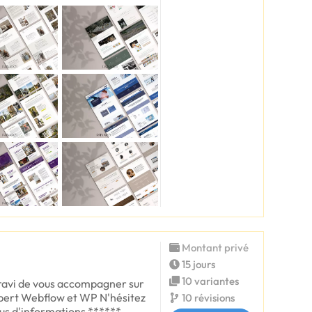
Montant privé
15 jours
10 variantes
 ravi de vous accompagner sur
xpert Webflow et WP N'hésitez
10 révisions
us d'informations ******