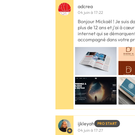
adcrea
04 juin à 17:22
Bonjour Mickaël ! Je suis 
plus de 12 ans et j'ai à cœu
internet qui se démarquent.
accompagné dans votre pro
ijkleyah
PRO START
04 juin à 17:27