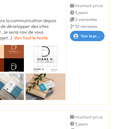
Montant privé
5 jours
2 variantes
dans la communication depuis
r de développer des sites
10 révisions
 Je serai ravi de vous
Voir le profil
jet. J
Voir tout le texte
Montant privé
5 jours