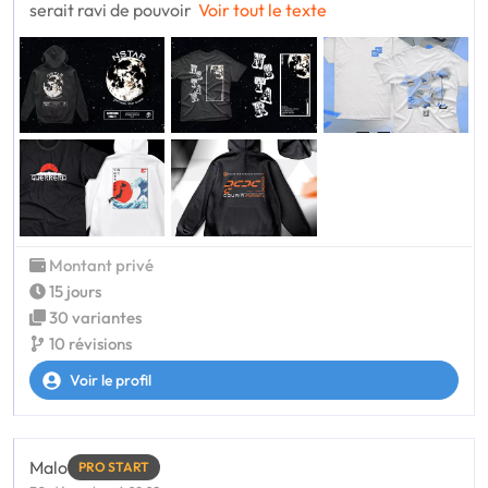
serait ravi de pouvoir
Voir tout le texte
Montant privé
15 jours
30 variantes
10 révisions
Voir le profil
Malo
PRO START