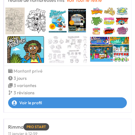
réalisé de nombreuses mis
Voir tout le texte
Montant privé
3 jours
3 variantes
3 révisions
Voir le profil
Rimma
PRO START
11 janvier à 12:59