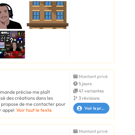
Montant privé
5 jours
47 variantes
emande précise me plaît
isé des créations dans les
3 révisions
 propose de me contacter pour
Voir le profil
r appel
Voir tout le texte
Montant privé