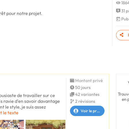
1864
31 p
êt pour notre projet.
Publ
Montant privé
50 jours
Trouv
42 variantes
ousiaste de travailler sur ce
en 
ais ravie d’en savoir davantage
2 révisions
 le style, je suis assez
Voir le profil
t le texte