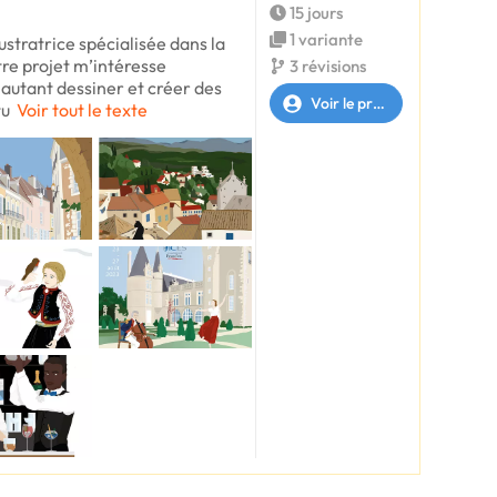
15 jours
1 variante
lustratrice spécialisée dans la
tre projet m’intéresse
3 révisions
autant dessiner et créer des
Voir le profil
tu
Voir tout le texte