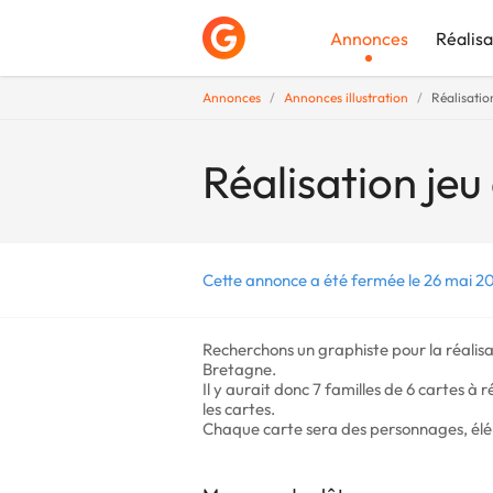
Annonces
Réalisa
Annonces
Annonces illustration
Réalisatio
Déposer une a
Réalisation jeu
Cette annonce a été fermée le 26 mai 2
Recherchons un graphiste pour la réalisat
Bretagne.
Il y aurait donc 7 familles de 6 cartes à 
les cartes.
Chaque carte sera des personnages, él