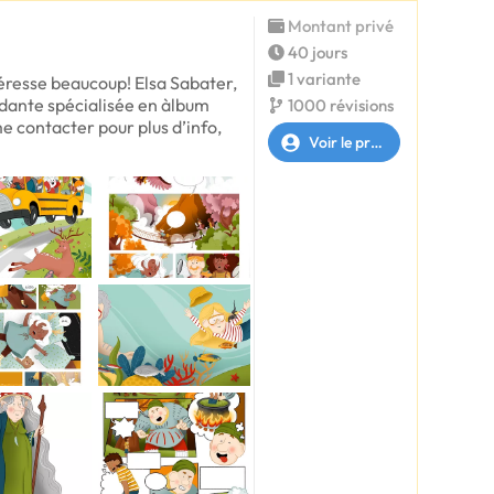
Montant privé
40 jours
1 variante
téresse beaucoup! Elsa Sabater,
endante spécialisée en àlbum
1000 révisions
e contacter pour plus d’info,
Voir le profil