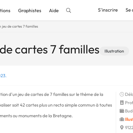
S'inscrire
Se 
tions
Graphistes
Aide
n jeu de cartes 7 familles
nnonce
 de cartes 7 familles
Illustration
023.
ion d'un jeu de cartes de 7 familles sur le thème de la
Déla
Profi
réaliser soit 42 cartes plus un recto simple commun à toutes
Budg
éments ou monuments de la Bretagne.
Illu
9122