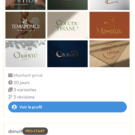
Montant privé
20 jours
3 variantes
3 révisions
Voir le profil
dsinuit
PRO START