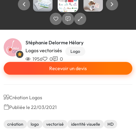
Stéphanie Delorme Hélary
Logos vectorisés
Logo
1956
0
0
Recevoir un devis
Création Logos
Publiée le 22/03/2021
création
logo
vectorisé
identité visuelle
HD