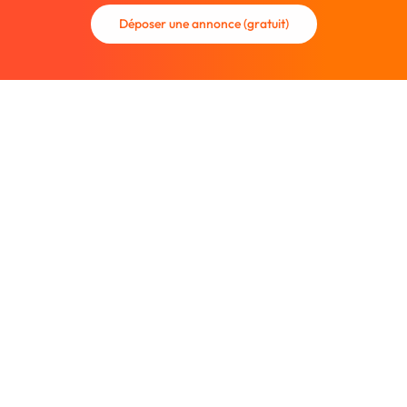
Déposer une annonce (gratuit)
La communauté des graphistes et des designers.
Trouvez un graphiste freelance ou recrutez un nouveau
collaborateur.
Entreprise
À propos
Nous contacter