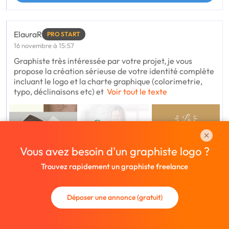
ElauraR
PRO START
16 novembre à 15:57
Graphiste très intéressée par votre projet, je vous
propose la création sérieuse de votre identité complète
incluant le logo et la charte graphique (colorimetrie,
typo, déclinaisons etc) et
Voir tout le texte
Vous avez besoin d'un graphiste logo ?
Trouvez rapidement un graphiste freelance
Déposer une annonce (gratuit)
Montant privé
2 jours