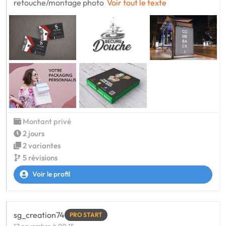
retouche/montage photo
Voir tout le texte
Montant privé
2 jours
2 variantes
5 révisions
Voir le profil
sg_creation74
PRO START
17 novembre à 09:15