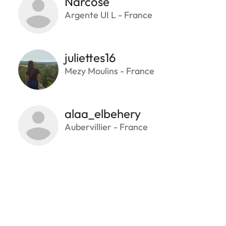
Narcose
Argente UI L - France
juliettes16
Mezy Moulins - France
alaa_elbehery
Aubervillier - France