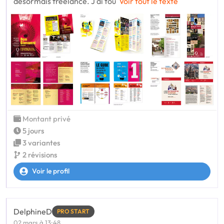
désormais freelance. J'ai tou
Voir tout le texte
Montant privé
5 jours
3 variantes
2 révisions
Voir le profil
DelphineD
PRO START
02 mars à 13:48