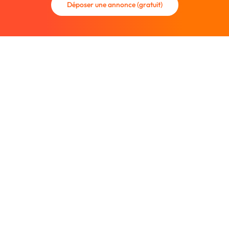
Déposer une annonce (gratuit)
La communauté des graphistes et des designers.
Trouvez un graphiste freelance ou recrutez un nouveau
collaborateur.
Entreprise
À propos
Nous contacter