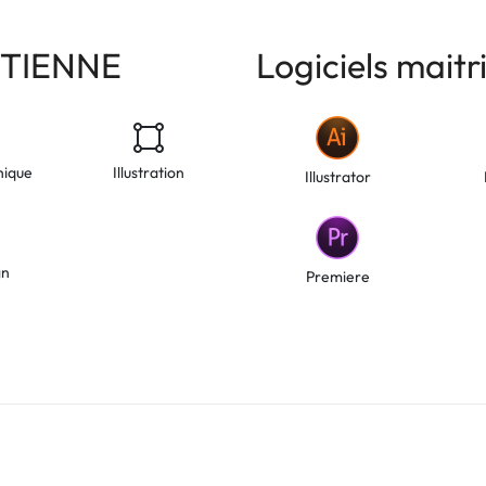
ETIENNE
Logiciels mait
hique
Illustration
Illustrator
gn
Premiere