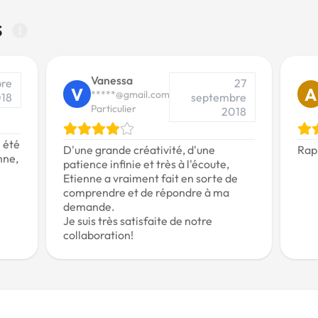
s
Vanessa
bre
27
V
A
*****@gmail.com
18
septembre
Particulier
2018
i été
D'une grande créativité, d'une
Rapi
enne,
patience infinie et très à l'écoute,
Etienne a vraiment fait en sorte de
comprendre et de répondre à ma
demande.
Je suis très satisfaite de notre
collaboration!