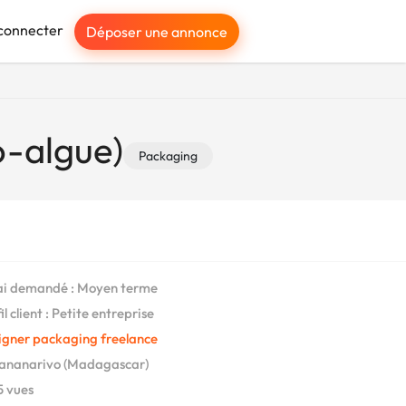
connecter
Déposer une annonce
o-algue)
Packaging
i demandé : Moyen terme
l client : Petite entreprise
igner packaging freelance
ananarivo (Madagascar)
 vues