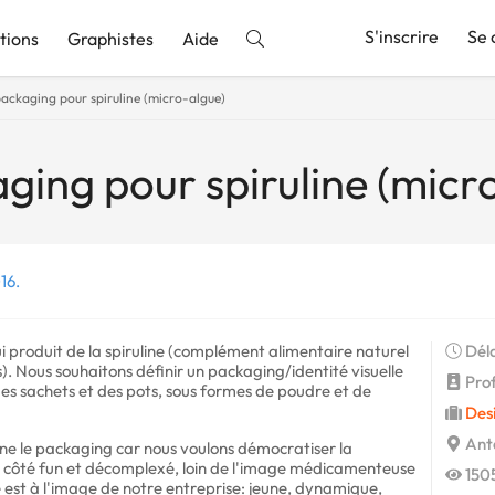
S'inscrire
Se 
tions
Graphistes
Aide
ackaging pour spiruline (micro-algue)
nnonce
ging pour spiruline (micr
16.
produit de la spiruline (complément alimentaire naturel
Déla
). Nous souhaitons définir un packaging/identité visuelle
Profi
es sachets et des pots, sous formes de poudre et de
Des
Ant
rne le packaging car nous voulons démocratiser la
n côté fun et décomplexé, loin de l'image médicamenteuse
1505
ne est à l'image de notre entreprise: jeune, dynamique,