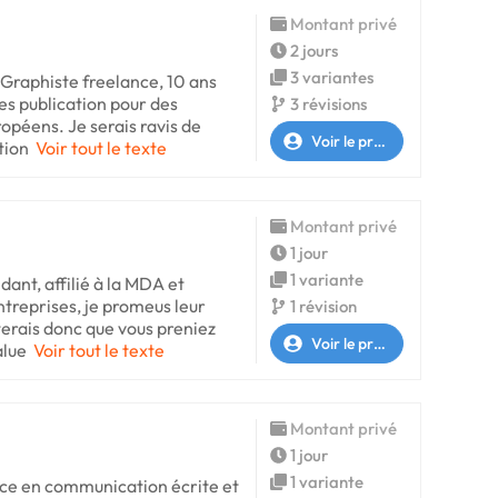
Montant privé
2 jours
3 variantes
 Graphiste freelance, 10 ans
des publication pour des
3 révisions
opéens. Je serais ravis de
Voir le profil
tion
Voir tout le texte
Montant privé
1 jour
1 variante
ant, affilié à la MDA et
ntreprises, je promeus leur
1 révision
erais donc que vous preniez
Voir le profil
alue
Voir tout le texte
Montant privé
1 jour
1 variante
nce en communication écrite et