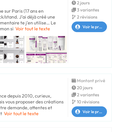
2 jours
3 variantes
e sur Paris (17 ans en
k/stand. J'ai déjà créé une
2 révisions
ntaire te j'en utilise… Le
Voir le profil
 mon si
Voir tout le texte
Montant privé
20 jours
2 variantes
nce depuis 2010, curieux,
is vous proposer des créations
10 révisions
otre demande, attentes et
Voir le profil
it
Voir tout le texte