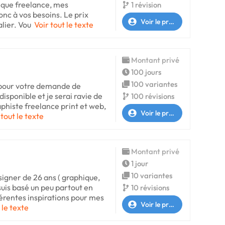
t que freelance, mes
1 révision
c à vos besoins. Le prix
Voir le profil
lier. Vou
Voir tout le texte
Montant privé
100 jours
100 variantes
 pour votre demande de
 disponible et je serai ravie de
100 révisions
phiste freelance print et web,
Voir le profil
 tout le texte
Montant privé
1 jour
10 variantes
esigner de 26 ans ( graphique,
 suis basé un peu partout en
10 révisions
férentes inspirations pour mes
Voir le profil
 le texte