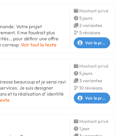
Montant privé
5 jours
2 variantes
mande. Votre projet
rement. Il me faudrait plus
5 révisions
ités… pour définir une offre
Voir le profil
é corresp
Voir tout le texte
Montant privé
5 jours
3 variantes
éresse beaucoup et je serai ravi
services. Je suis designer
10 révisions
ns et la réalisation d' identité
Voir le profil
texte
Montant privé
1 jour
3 variantes