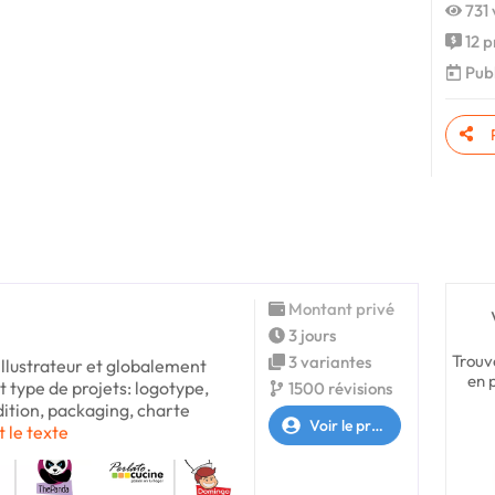
731 
12 p
Publ
Montant privé
3 jours
Trouv
3 variantes
 illustrateur et globalement
en 
ut type de projets: logotype,
1500 révisions
édition, packaging, charte
Voir le profil
t le texte