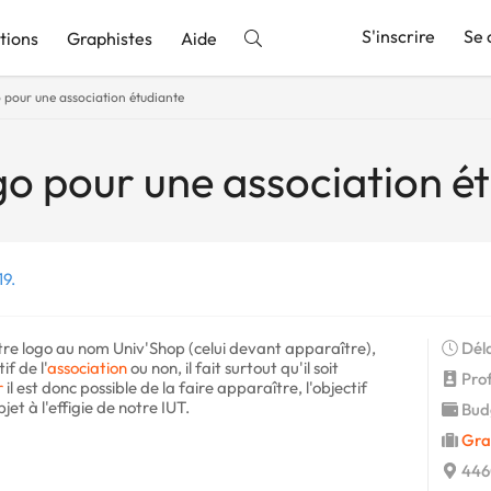
S'inscrire
Se 
tions
Graphistes
Aide
 pour une association étudiante
nnonce
go pour une association é
19.
tre logo au nom Univ'Shop (celui devant apparaître),
Déla
f de l'
association
ou non, il fait surtout qu'il soit
Profi
r
il est donc possible de la faire apparaître, l'objectif
jet à l'effigie de notre IUT.
Budg
Gra
446