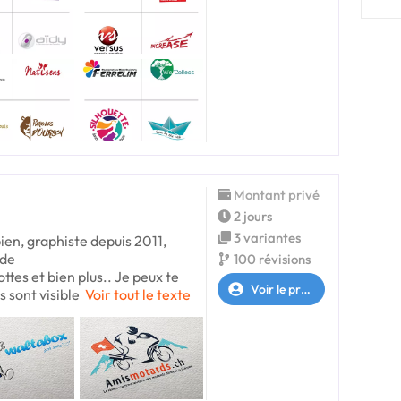
Montant privé
2 jours
3 variantes
bien, graphiste depuis 2011,
 de
100 révisions
ttes et bien plus.. Je peux te
Voir le profil
s sont visible
Voir tout le texte