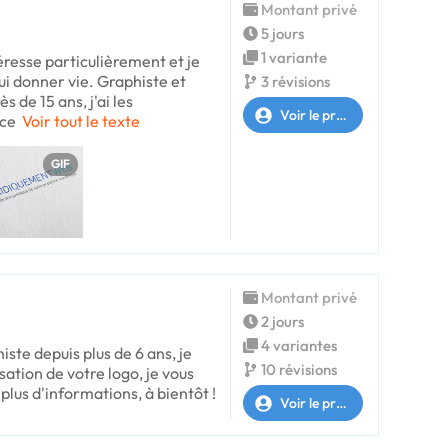
Montant privé
5 jours
1 variante
éresse particulièrement et je
lui donner vie. Graphiste et
3 révisions
 de 15 ans, j'ai les
Voir le profil
nce
Voir tout le texte
GIF
Montant privé
2 jours
4 variantes
iste depuis plus de 6 ans, je
10 révisions
isation de votre logo, je vous
plus d'informations, à bientôt !
Voir le profil