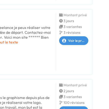
Montant privé
3 jours
3 variantes
eelance je peux réaliser votre
idée de départ. Contactez-moi
3 révisions
er. Voici mon site ****** Bien
Voir le profil
out le texte
Montant privé
2 jours
3 variantes
s le graphisme depuis plus de
e je réaliserai votre logo.
100 révisions
n travail, mon but est la