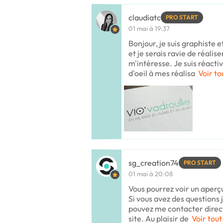
claudiatc
PRO START
01 mai à 19:37
Bonjour, je suis graphiste
et je serais ravie de réalis
m'intéresse. Je suis réactiv
d'oeil à mes réalisa
Voir to
sg_creation74
PRO START
01 mai à 20:08
Vous pourrez voir un aperç
Si vous avez des questions j
pouvez me contacter direc
site. Au plaisir de
Voir tout