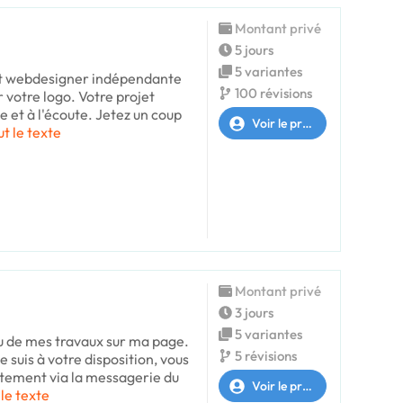
Montant privé
5 jours
5 variantes
 et webdesigner indépendante
100 révisions
er votre logo. Votre projet
e et à l'écoute. Jetez un coup
Voir le profil
ut le texte
Montant privé
3 jours
5 variantes
u de mes travaux sur ma page.
5 révisions
e suis à votre disposition, vous
tement via la messagerie du
Voir le profil
 le texte