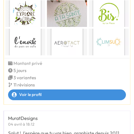
Montant privé
5 jours
3 variantes
11 révisions
Voir le profil
MuratDesigns
04 avril à 18:12
Salut ! J'espère que tu vas bien, graphiste depuis 2011,