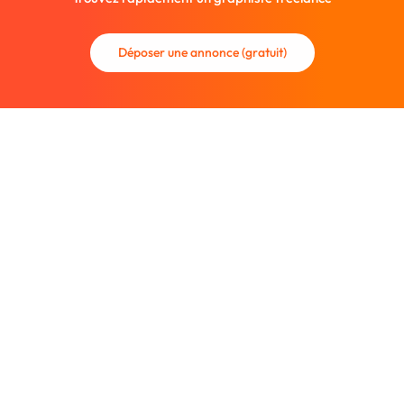
Déposer une annonce (gratuit)
La communauté des graphistes et des designers.
Trouvez un graphiste freelance ou recrutez un nouveau
collaborateur.
Entreprise
À propos