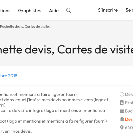
S'inscrire
Se 
tions
Graphistes
Aide
Pochette devis, Cartes de visite...
nnonce
ette devis, Cartes de visite
bre 2018.
entions et mentions a faire figurer fourni)
Déla
 dans lequel j'insère mes devis pour mes clients (logo et
Prof
ni)
carte de visite intégré (logo et mentions et mentions a
Budg
Des
oot (logo et mentions et mentions a faire figurer fourni)
640
venir vos devis.