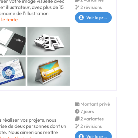
réer votre image visuelle avec
 et illustrateur, avec plus de 15
2 révisions
maine de l'illustration
Voir le profil
 le texte
Montant privé
7 jours
2 variantes
 réaliser vos projets, nous
ise de deux personnes dont un
2 révisions
ste. Nous aimerions mettre
Voir le profil