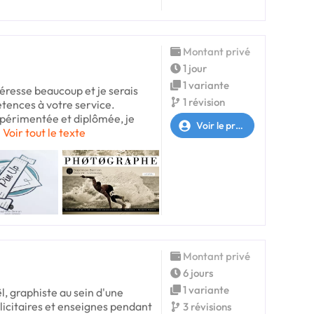
Montant privé
1 jour
1 variante
éresse beaucoup et je serais
1 révision
tences à votre service.
périmentée et diplômée, je
Voir le profil
Voir tout le texte
Montant privé
6 jours
1 variante
l, graphiste au sein d'une
licitaires et enseignes pendant
3 révisions