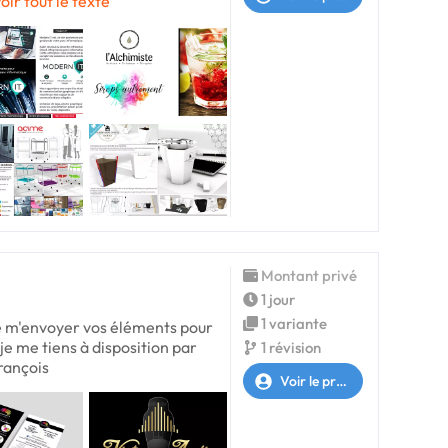
oir tout le texte
Montant privé
1 jour
1 variante
e m'envoyer vos éléments pour
 je me tiens à disposition par
1 révision
rançois
Voir le profil