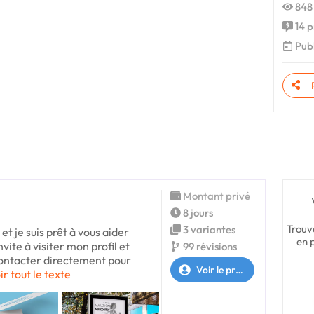
848
14 p
Publ
Montant privé
8 jours
Trouv
3 variantes
et je suis prêt à vous aider
en 
nvite à visiter mon profil et
99 révisions
contacter directement pour
Voir le profil
ir tout le texte