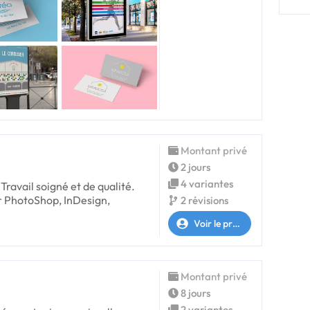
Montant privé
2 jours
4 variantes
ravail soigné et de qualité.
r PhotoShop, InDesign,
2 révisions
Voir le profil
Montant privé
8 jours
2 variantes