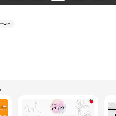
 flyers
e