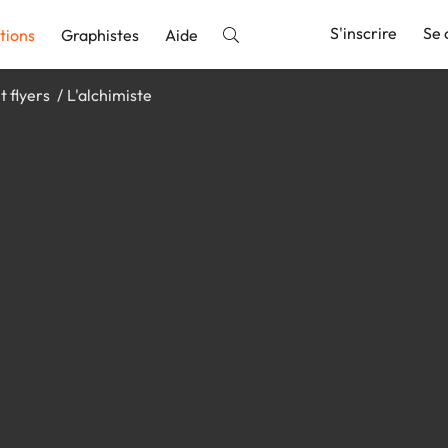
S'inscrire
Se 
tions
Graphistes
Aide
t flyers
L'alchimiste
nnonce