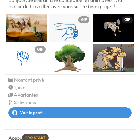
Bonjour, Je suis artiste conceptuel et animateur. Au
plaisir de travailler avec vous sur ce beau projet !
GIF
GIF
GIF
Montant privé
1 jour
4 variantes
2 révisions
Voir le profil
Apsou
PRO START