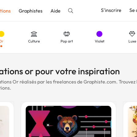
S'inscrire
Se 
tions
Graphistes
Aide
Or
Culture
Pop art
Violet
Luxe
nnonce
aune
Scolaire
Tourisme
Café
Immobil
ations or pour votre inspiration
ations Or réalisés par les freelances de Graphiste.com. Trouvez 
tions.
able
Typographique
Nouvel An
Moderne
Vert
n-être