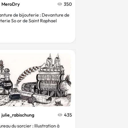
MeroDry
350
nture de bijouterie : Devanture de
uterie So or de Saint Raphael
julie_rabischung
435
reau du sorcier : Illustration à