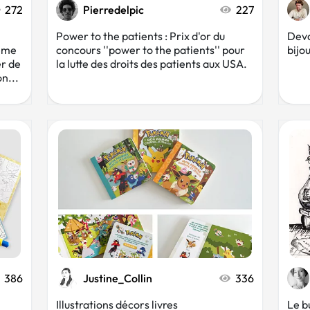
272
Pierredelpic
227
Power to the patients : Prix d'or du
Deva
hème
concours ''power to the patients'' pour
bijo
er de
la lutte des droits des patients aux USA.
n...
386
Justine_Collin
336
Illustrations décors livres
Le bu