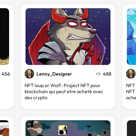
456
Lenny_Designer
488
NFT loup or Wolf : Project NFT pour
NFT 
blockchain qui peut etre acheté avec
NFT 
des crypto
ache