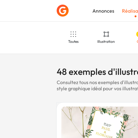
Annonces
Réalisa
Toutes
Illustration
Déposer une a
Parfum
Minimaliste
J
48 exemples d'illustr
Consultez tous nos exemples d'illustr
style graphique idéal pour vos illustra
Saint Valentin
Patisserie
S
Chocolat
DJ
Bie