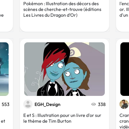
Pokémon : Illustration des décors des
l'en
scènes de cherche-et-trouve (éditions
or. I
ve
Les Livres du Dragon d’Or)
d'un 
553
EGH_Design
338
E et S : Illustration pour un livre d'or sur
Cran
 et
le thème de Tim Burton
cran
vidé