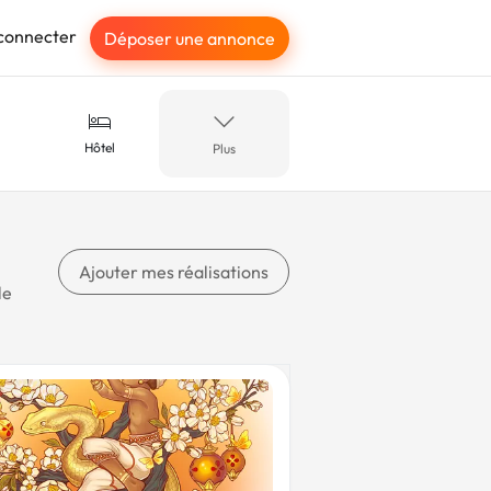
connecter
Déposer une annonce
Hôtel
Plus
ier
Halloween
Ajouter mes réalisations
le
Couture