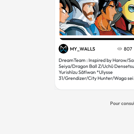
MY_WALLS
807
DreamTeam : Inspired by Harow/Sa
Seiya/Dragon Ball Z/Uchū Densets
Yurishīzu Sātīwan *Ulysse
31/Grendizer/City Hunter/Waga sei.
Pour consul