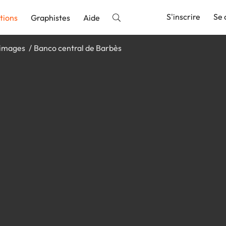
S'inscrire
Se 
tions
Graphistes
Aide
'images
Banco central de Barbès
nnonce