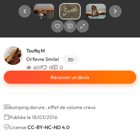
Toufiq M
Orfevre Smile!
3D
607
0
0
Recevoir un devis
bumping dorure , effet de volume creux
Publiée le 18/03/2016
License
CC-BY-NC-ND 4.0