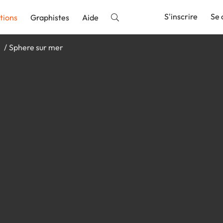
S'inscrire
Se 
tions
Graphistes
Aide
e
Sphere sur mer
nnonce