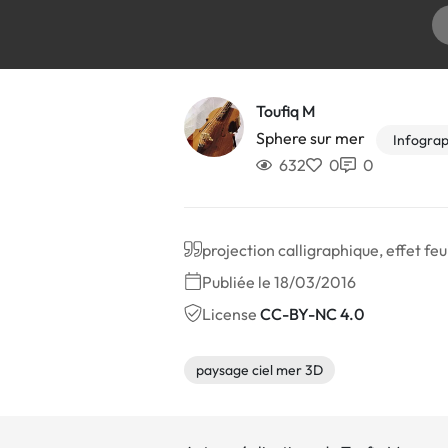
Toufiq M
Sphere sur mer
Infograp
632
0
0
projection calligraphique, effet feui
Publiée le 18/03/2016
License
CC-BY-NC 4.0
paysage ciel mer 3D