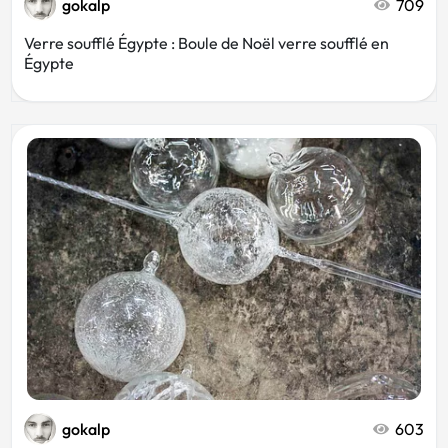
gokalp
709
Verre soufflé Égypte : Boule de Noël verre soufflé en
Égypte
gokalp
603