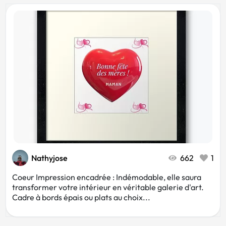
Communication
Tourisme
Photo
Animaux
Beauté
Photographe
Mode
Blanc
Nathyjose
662
1
Noir
Artistique
Coeur Impression encadrée : Indémodable, elle saura
transformer votre intérieur en véritable galerie d'art.
Cadre à bords épais ou plats au choix...
Événementiel
Rose