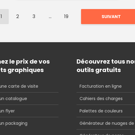
1
2
3
…
19
SUIVANT
ez le prix de vos
Découvrez tous no
ets graphiques
outils gratuits
’une carte de visite
Facturation en ligne
’un catalogue
Cahiers des charges
un flyer
Palettes de couleurs
’un packaging
Générateur de nuages de