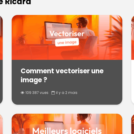
e Ricard
Comment vectoriser une
image ?
109 387 vues
il y a 2 mois