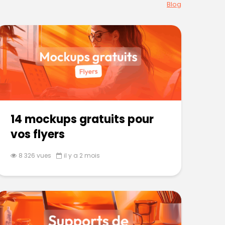
Blog
14 mockups gratuits pour
vos flyers
8 326 vues
il y a 2 mois