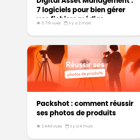
Digital Asset Management :
7 logiciels pour bien gérer
vos fichiers médias
5 719 vues
il y a 2 mois
Packshot : comment réussir
ses photos de produits
2 444 vues
il y a 4 mois