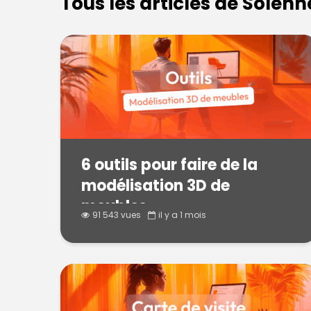
Tous les articles de Solenn
6 outils pour faire de la
modélisation 3D de
meubles
91 543 vues
il y a 1 mois