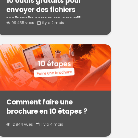
10 outils gratuits pour
envoyer des fichiers
volumineux par email
99 435 vues
il y a 2 mois
Comment faire une
brochure en 10 étapes ?
12 844 vues
il y a 4 mois