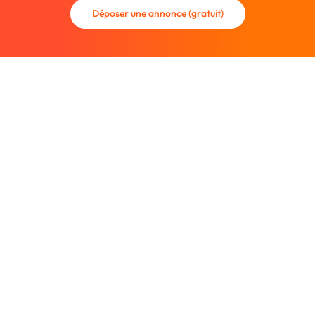
Déposer une annonce (gratuit)
La communauté des graphistes et des designers.
Trouvez un graphiste freelance ou recrutez un nouveau
collaborateur.
Entreprise
À propos
Nous contacter