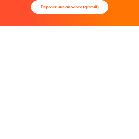
Déposer une annonce (gratuit)
La communauté des graphistes et des designers.
Trouvez un graphiste freelance ou recrutez un nouveau
collaborateur.
Entreprise
À propos
Nous contacter