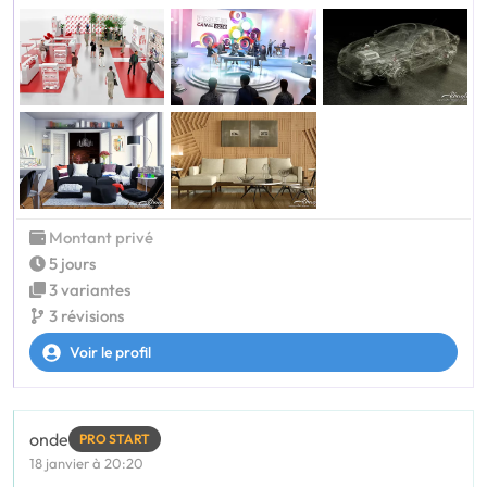
Montant privé
5 jours
3 variantes
3 révisions
Voir le profil
onde
PRO START
18 janvier à 20:20