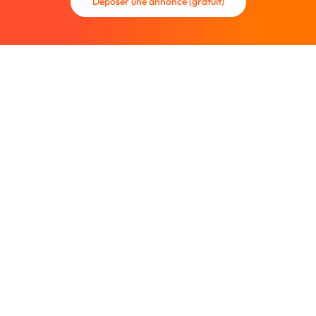
Déposer une annonce (gratuit)
La communauté des graphistes et des designers.
Trouvez un graphiste freelance ou recrutez un nouveau
collaborateur.
Entreprise
À propos
Nous contacter