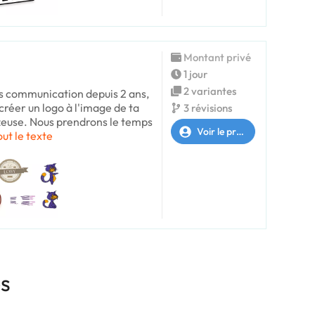
Montant privé
1 jour
2 variantes
ts communication depuis 2 ans,
 créer un logo à l'image de ta
3 révisions
euse. Nous prendrons le temps
Voir le profil
out le texte
es