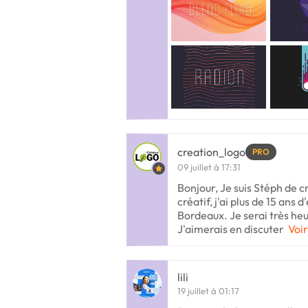
creation_logo
PRO
09 juillet à 17:31
Bonjour, Je suis Stéph de 
créatif, j'ai plus de 15 ans 
Bordeaux. Je serai très heu
J'aimerais en discuter
Voir
lili
19 juillet à 01:17