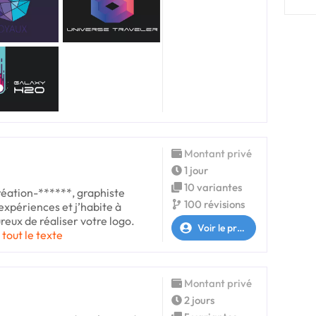
Montant privé
1 jour
10 variantes
création-******, graphiste
100 révisions
d'expériences et j’habite à
reux de réaliser votre logo.
Voir le profil
 tout le texte
Montant privé
2 jours