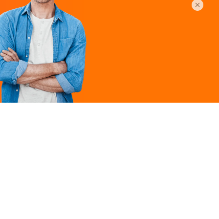
Légal
ques
Mentions légales
ille
Politique de
confidentialité
Conditions générales