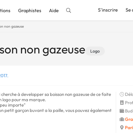
S'inscrire
Se 
tions
Graphistes
Aide
on non gazeuse
nnonce
sson non gazeuse
Logo
2017.
ui cherche à developper sa boisson non gazeuse de ce faite
Déla
 un logo pour ma marque.
Profi
 "peu importe"
un petit garçon buvant a la paille, vous pouvez également
Budg
Gra
Pari