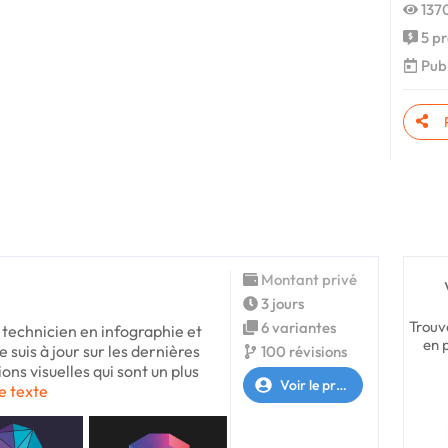
1370
5 pr
Publ
Montant privé
3 jours
Trouv
6 variantes
 technicien en infographie et
en 
e suis à jour sur les dernières
100 révisions
s visuelles qui sont un plus
Voir le profil
le texte