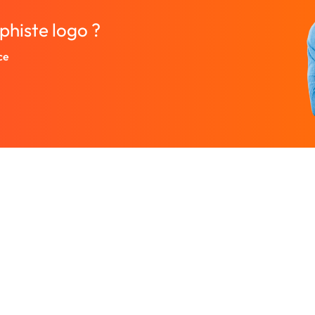
phiste logo ?
ce
Entreprise
Ressources
 designers.
À propos
Nos guides prati
rutez un
Nous contacter
Freelances par v
Partenaires
Centre d'aide
Avis sur Graphiste.com
Le blog