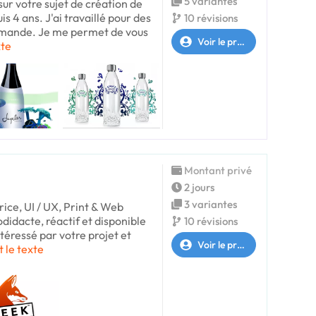
5 variantes
 sur votre sujet de création de
is 4 ans. J'ai travaillé pour des
10 révisions
demande. Je me permet de vous
Voir le profil
xte
Montant privé
2 jours
3 variantes
ice, UI / UX, Print & Web
didacte, réactif et disponible
10 révisions
intéressé par votre projet et
Voir le profil
t le texte