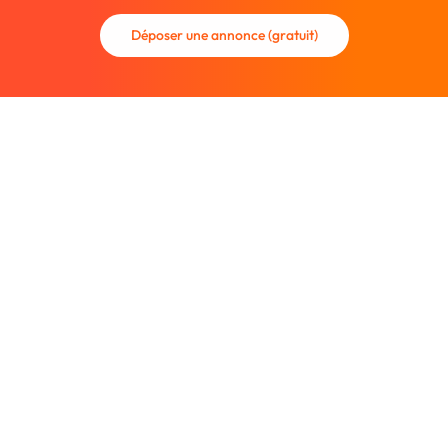
Déposer une annonce (gratuit)
La communauté des graphistes et des designers.
Trouvez un graphiste freelance ou recrutez un nouveau
collaborateur.
Entreprise
À propos
Nous contacter