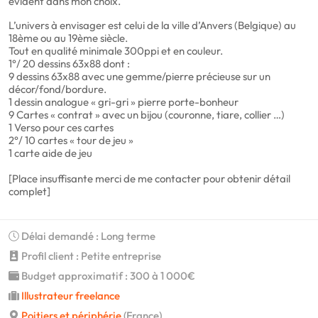
évident dans mon choix.
L’univers à envisager est celui de la ville d’Anvers (Belgique) au
18ème ou au 19ème siècle.
Tout en qualité minimale 300ppi et en couleur.
1°/ 20 dessins 63x88 dont :
9 dessins 63x88 avec une gemme/pierre précieuse sur un
décor/fond/bordure.
1 dessin analogue « gri-gri » pierre porte-bonheur
9 Cartes « contrat » avec un bijou (couronne, tiare, collier …)
1 Verso pour ces cartes
2°/ 10 cartes « tour de jeu »
1 carte aide de jeu
[Place insuffisante merci de me contacter pour obtenir détail
complet]
Délai demandé : Long terme
Profil client : Petite entreprise
Budget approximatif : 300 à 1 000€
Illustrateur freelance
Poitiers et périphérie
(France)