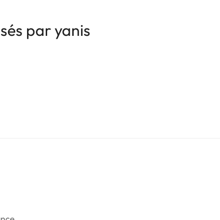
isés par yanis
ance