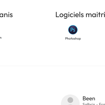
anis
Logiciels maitr
on
Photoshop
Been
Salbris - Fr